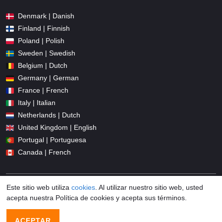
Denmark | Danish
Finland | Finnish
Poland | Polish
Sweden | Swedish
Belgium | Dutch
Germany | German
France | French
Italy | Italian
Netherlands | Dutch
United Kingdom | English
Portugal | Portuguesa
Canada | French
Este sitio web utiliza
cookies
. Al utilizar nuestro sitio web, usted
acepta nuestra Política de cookies y acepta sus términos.
© 2026 Promocodius.es All Rights Reserved
ACEPTAR