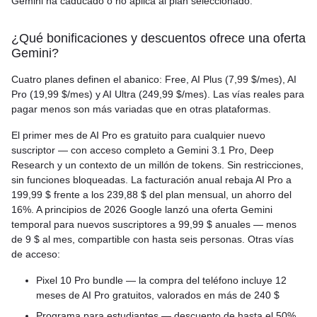
Gemini ha caducado o no aplica al plan seleccionado.
¿Qué bonificaciones y descuentos ofrece una oferta
Gemini?
Cuatro planes definen el abanico: Free, AI Plus (7,99 $/mes), AI
Pro (19,99 $/mes) y AI Ultra (249,99 $/mes). Las vías reales para
pagar menos son más variadas que en otras plataformas.
El primer mes de AI Pro es gratuito para cualquier nuevo
suscriptor — con acceso completo a Gemini 3.1 Pro, Deep
Research y un contexto de un millón de tokens. Sin restricciones,
sin funciones bloqueadas. La facturación anual rebaja AI Pro a
199,99 $ frente a los 239,88 $ del plan mensual, un ahorro del
16%. A principios de 2026 Google lanzó una oferta Gemini
temporal para nuevos suscriptores a 99,99 $ anuales — menos
de 9 $ al mes, compartible con hasta seis personas. Otras vías
de acceso:
Pixel 10 Pro bundle — la compra del teléfono incluye 12
meses de AI Pro gratuitos, valorados en más de 240 $
Programa para estudiantes — descuento de hasta el 50%,