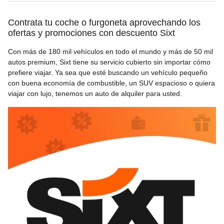
Contrata tu coche o furgoneta aprovechando los
ofertas y promociones con descuento Sixt
Con más de 180 mil vehículos en todo el mundo y más de 50 mil
autos premium, Sixt tiene su servicio cubierto sin importar cómo
prefiere viajar. Ya sea que esté buscando un vehículo pequeño
con buena economía de combustible, un SUV espacioso o quiera
viajar con lujo, tenemos un auto de alquiler para usted.