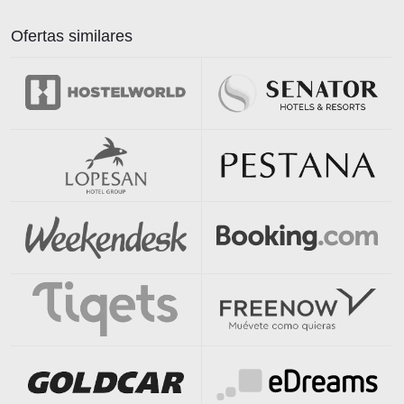
Ofertas similares