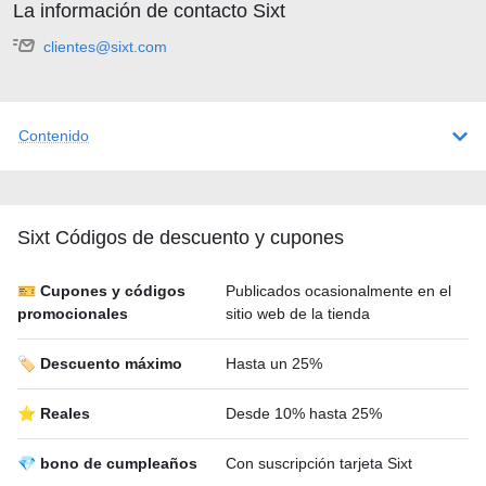
La información de contacto Sixt
clientes@sixt.com
Contenido
Sixt Códigos de descuento y cupones
🎫 Cupones y códigos
Publicados ocasionalmente en el
promocionales
sitio web de la tienda
🏷️ Descuento máximo
Hasta un 25%
⭐ Reales
Desde 10% hasta 25%
💎 bono de cumpleaños
Con suscripción tarjeta Sixt