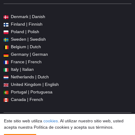
Denmark | Danish
Finland | Finnish
Poland | Polish
Sweden | Swedish
Belgium | Dutch
Germany | German
France | French
Italy | Italian
Netherlands | Dutch
United Kingdom | English
Portugal | Portuguesa
Canada | French
Este sitio web utiliza
cookies
. Al utilizar nuestro sitio web, usted
acepta nuestra Política de cookies y acepta sus términos.