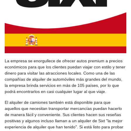
La empresa se enorgullece de ofrecer autos premium a precios
económicos para que los clientes puedan viajar con estilo y tener
dinero para visitar las atracciones locales. Como una de las
compañías de alquiler de automóviles más grandes del mundo,
la empresa brinda servicios en más de 105 países, por lo que
podrá encontrarlos en casi cualquier lugar al que viaje.
El alquiler de camiones también está disponible para que
aquellos que necesitan transportar mercancías puedan hacerlo
de manera fácil y conveniente. Sus clientes hacen sus reseñas
positivas y algunos incluso llaman a un alquiler de Sixt "la mejor
experiencia de alquiler que han tenido". Si está listo para probar