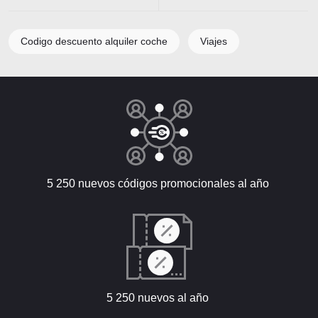
Codigo descuento alquiler coche
Viajes
5 250 nuevos códigos promocionales al año
5 250 nuevos al año