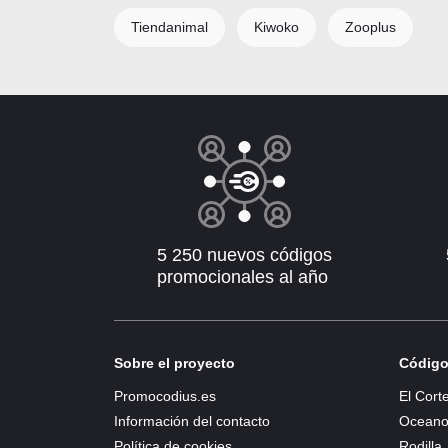
Tiendanimal
Kiwoko
Zooplus
5 250 nuevos códigos
promocionales al año
Sobre el proyecto
Código
Promocodius.es
El Cort
Información del contacto
Oceanog
Política de cookies
Rodilla