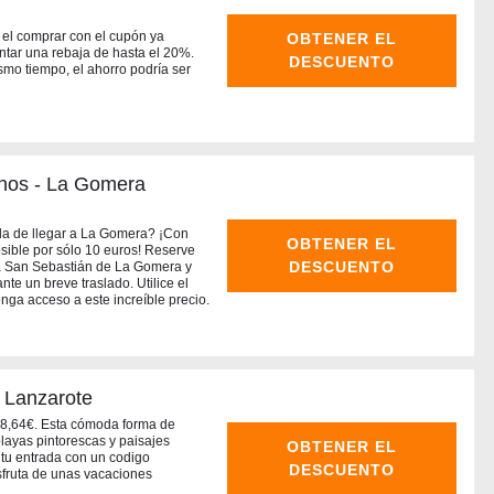
 el comprar con el cupón ya
OBTENER EL
ntar una rebaja de hasta el 20%.
DESCUENTO
smo tiempo, el ahorro podría ser
anos - La Gomera
a de llegar a La Gomera? ¡Con
OBTENER EL
sible por sólo 10 euros! Reserve
DESCUENTO
s a San Sebastián de La Gomera y
nte un breve traslado. Utilice el
ga acceso a este increíble precio.
a Lanzarote
o 8,64€. Esta cómoda forma de
 playas pintorescas y paisajes
OBTENER EL
 tu entrada con un codigo
DESCUENTO
sfruta de unas vacaciones