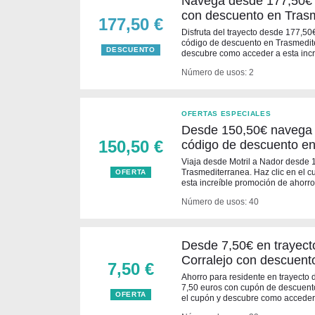
Navega desde 177,50€ d
con descuento en Tras
177,50 €
Disfruta del trayecto desde 177,50
código de descuento en Trasmedite
DESCUENTO
descubre como acceder a esta incre
Número de usos: 2
OFERTAS ESPECIALES
Desde 150,50€ navega 
150,50 €
código de descuento e
Viaja desde Motril a Nador desde 
Trasmediterranea. Haz clic en el 
OFERTA
esta increíble promoción de ahorr
Número de usos: 40
Desde 7,50€ en trayect
Corralejo con descuen
7,50 €
Ahorro para residente en trayecto
7,50 euros con cupón de descuento
OFERTA
el cupón y descubre como acceder a