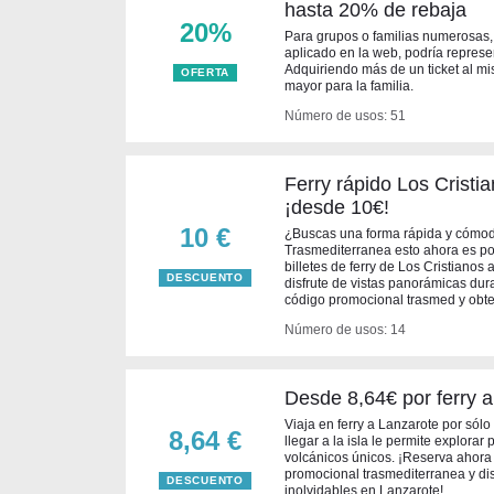
hasta 20% de rebaja
20%
Para grupos o familias numerosas,
aplicado en la web, podría represe
Adquiriendo más de un ticket al mi
OFERTA
mayor para la familia.
Número de usos: 51
Ferry rápido Los Cristi
¡desde 10€!
10 €
¿Buscas una forma rápida y cómod
Trasmediterranea esto ahora es po
billetes de ferry de Los Cristiano
DESCUENTO
disfrute de vistas panorámicas dura
código promocional trasmed y obten
Número de usos: 14
Desde 8,64€ por ferry 
Viaja en ferry a Lanzarote por sól
8,64 €
llegar a la isla le permite explorar
volcánicos únicos. ¡Reserva ahora
promocional trasmediterranea y di
DESCUENTO
inolvidables en Lanzarote!