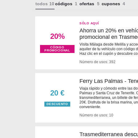
todos
códigos
ofertas
cupones
SÓLO AQUÍ
Ahorra un 20% en vehíc
20%
promocional en Trasme
Visita Málaga desde Melilla y acc
CÓDIGO
aquiler de tu vehículo con código
PROMOCIONAL
Haz clic en el cupón y descubre c
Número de usos: 392
Ferry Las Palmas - Ten
Viaja rápido y cómodo entre las do
20 €
Palmas y Santa Cruz de Tenerife. 
transmediterranea, un billete de fer
20€. Disfruta de la brisa marina, un
DESCUENTO
conveniente.
Número de usos: 10
Trasmediterranea descu