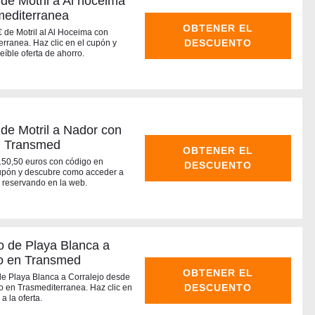
e Motril a Al hoceima
mediterranea
OBTENER EL
€ de Motril al Al Hoceima con
DESCUENTO
rranea. Haz clic en el cupón y
íble oferta de ahorro.
de Motril a Nador con
n Transmed
OBTENER EL
150,50 euros con código en
DESCUENTO
cupón y descubre como acceder a
o reservando en la web.
o de Playa Blanca a
to en Transmed
OBTENER EL
 de Playa Blanca a Corralejo desde
DESCUENTO
 en Trasmediterranea. Haz clic en
 la oferta.