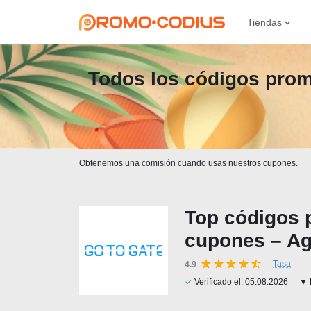
Tiendas
Todos los códigos promo
Obtenemos una comisión cuando usas nuestros cupones.
Top códigos 
cupones – Ag
Tasa
4.9
✓
Verificado el:
05.08.2026
▼ D