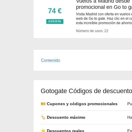
Vuelos a Madrid desde 
promocional en Go to g
74 €
Visita Madrid con oferta en vuelos 
web de Go to gate. Haz clic en el
OFERTA
esta increíble promoción de ahorro
Número de usos: 22
Contenido
Gotogate Códigos de descuento
🎫 Cupones y códigos promocionales
Pu
🏷️ Descuento máximo
Ha
⭐ Descuentos reales
En