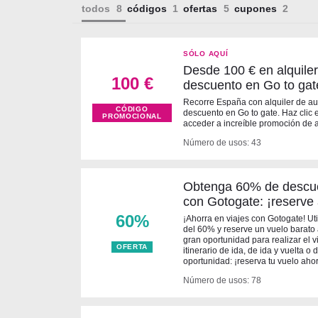
todos
códigos
ofertas
cupones
SÓLO AQUÍ
Desde 100 € en alquile
100 €
descuento en Go to gat
Recorre España con alquiler de a
CÓDIGO
descuento en Go to gate. Haz clic
PROMOCIONAL
acceder a increíble promoción de 
Número de usos: 43
Obtenga 60% de descue
con Gotogate: ¡reserve
60%
¡Ahorra en viajes con Gotogate! Ut
del 60% y reserve un vuelo barato 
gran oportunidad para realizar el 
OFERTA
itinerario de ida, de ida y vuelta o
oportunidad: ¡reserva tu vuelo aho
Número de usos: 78