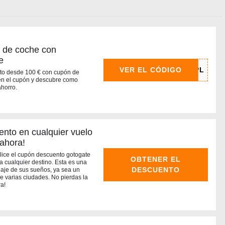
r de coche con
e
VER EL CÓDIGO
uto desde 100 € con cupón de
 en el cupón y descubre como
ahorro.
nto en cualquier vuelo
 ahora!
ilice el cupón descuento gotogate
OBTENER EL
a cualquier destino. Esta es una
DESCUENTO
viaje de sus sueños, ya sea un
 de varias ciudades. No pierdas la
ra!