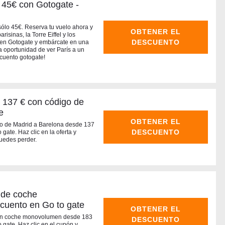
 45€ con Gotogate -
sólo 45€. Reserva tu vuelo ahora y
OBTENER EL
risinas, la Torre Eiffel y los
DESCUENTO
 en Gotogate y embárcate en una
a oportunidad de ver París a un
scuento gotogate!
 137 € con código de
e
OBTENER EL
o de Madrid a Barelona desde 137
DESCUENTO
ate. Haz clic en la oferta y
uedes perder.
 de coche
uento en Go to gate
OBTENER EL
la un coche monovolumen desde 183
DESCUENTO
gate. Haz clic en el cupón y