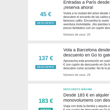
Entradas a París desde
¡reserva ahora!
45 €
Vuela a la ciudad del amor desde 
descubre el encanto de las calles pa
famosos cafés. Encuentra tu vuelo
DESCUENTO
aventura inolvidable. ¡No pierdas l
precio fantástico con un cupón de
Número de usos: 20
Vola a Barcelona desde
descuento en Go to gat
137 €
Aprovecha esta promoción en vuel
€ con cupón de descuento en Go to g
DESCUENTO
descubre como acceder. No te lo p
Número de usos: 29
DESCUENTO MÁXIMO
Desde 183 € en alquler
183 €
monovolumens con desc
Viaja con toda la familia y alqui
€ con cupón de descuento en Go to 
OFERTA